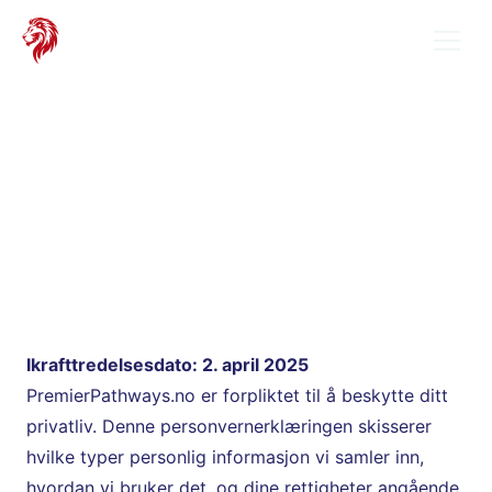
Akademi
Talent ID
Utvikling
Stipend og legater
About
Lag
Personvernerklærin
Kontakt
g
Ikrafttredelsesdato: 2. april 2025
PremierPathways.no er forpliktet til å beskytte ditt 
privatliv. Denne personvernerklæringen skisserer 
hvilke typer personlig informasjon vi samler inn, 
hvordan vi bruker det, og dine rettigheter angående 