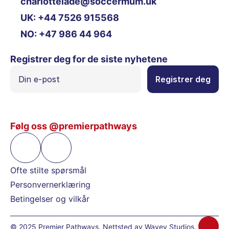
charlottelade@soccermum.uk
UK: +44 7526 915568
NO: +47 986 44 964
Registrer deg for de siste nyhetene
Følg oss @premierpathways
Ofte stilte spørsmål
Personvernerklæring
Betingelser og vilkår
© 2025 Premier Pathways. Nettsted av 
Wavey Studios
.